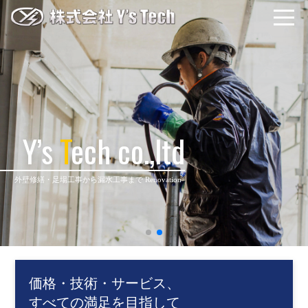
Y’s
T
ech co.,ltd
外壁修繕・足場工事から漏水工事まで Renovation
価格・技術・サービス、
すべての満足を目指して